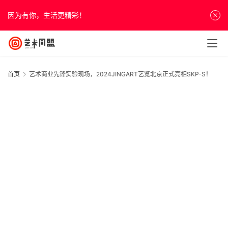
因为有你，生活更精彩！
首页
艺术商业先锋实验现场，2024JINGART艺览北京正式亮相SKP-S！
首
页
资
讯
人
2
物
&
2
亮
展
访
谈