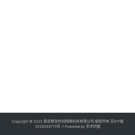
作
登录
注册
品
机
构
在
线
展
览
Copyright © 2023 南京摩芽时刻网络科技有限公司 版权所有
苏ICP备
2022046715号-1
Powered by
艺术同盟