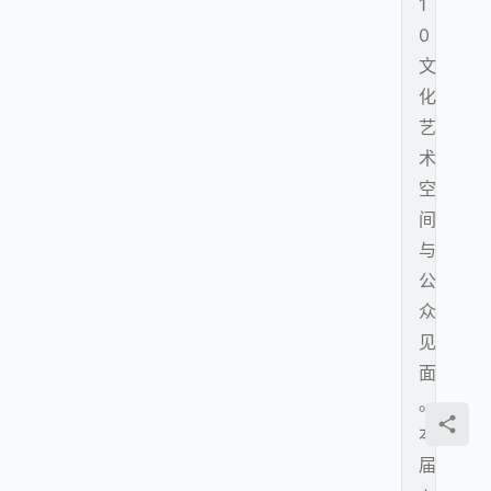
1
0
文
化
艺
术
空
间
与
公
众
见
面
。
本
届