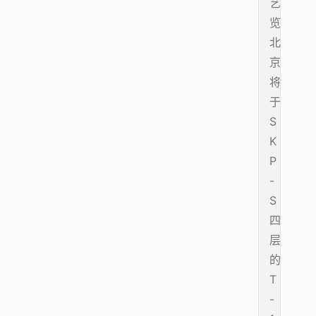
艺
览
北
京
将
于
S
K
P
-
S
四
层
的
T
-