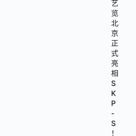
艺
览
北
京
正
式
亮
相
S
K
P
-
S
！