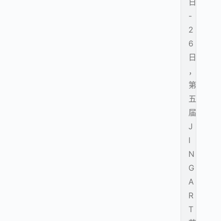
日
-
2
6
日
，
第
五
届
J
I
N
G
A
R
T