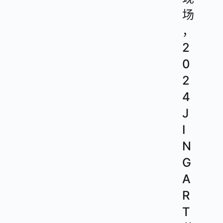
场
，
2
0
2
4
J
I
N
G
A
R
T