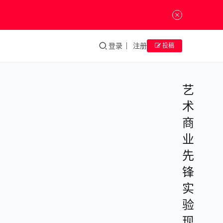
登录
注册
投稿
艺
术
商
业
先
锋
实
验
现