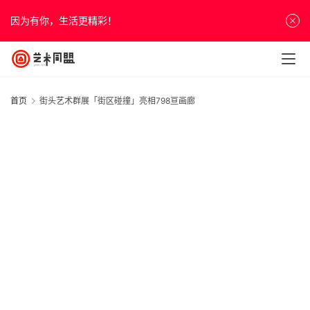
因为有你，生活更精彩！
首页
街头艺术群展「街区碰撞」亮相798亘画廊
首
页
资
讯
人
物
&
访
谈