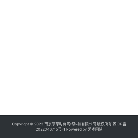
作
登录
注册
20
品
年
月
日
机
展
7
构
在
线
展
览
Copyright © 2023 南京摩芽时刻网络科技有限公司 版权所有
苏ICP备
2022046715号-1
Powered by
艺术同盟