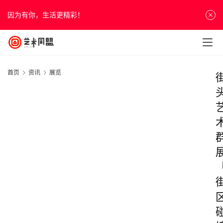
因为有你，生活更精彩！
首页
资讯
展览