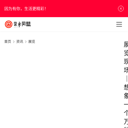
因为有你，生活更精彩！
首页
资讯
展览