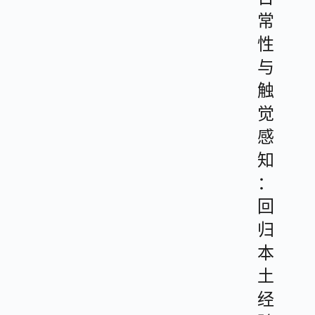
常
性
与
触
觉
感
知
：
回
归
本
土
经