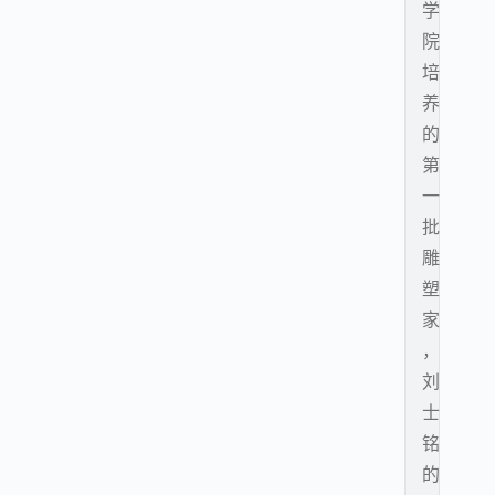
学
院
培
养
的
第
一
批
雕
塑
家
，
刘
士
铭
的