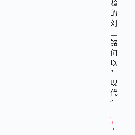
验
的
刘
士
铭
何
以
“
现
代
”
a
d
m
i