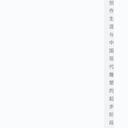
创
作
生
涯
与
中
国
现
代
雕
塑
的
起
步
阶
段