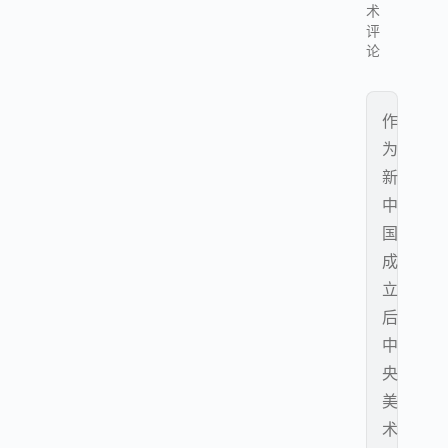
术
评
论
作
为
新
中
国
成
立
后
中
央
美
术