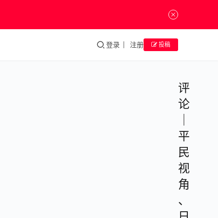
登录
注册
投稿
评
论
｜
平
民
视
角
、
日