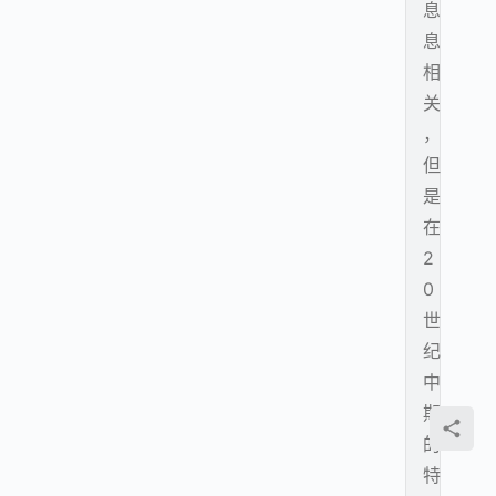
息
息
相
关
，
但
是
在
2
0
世
纪
中
期
的
特