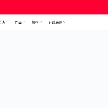
访谈
作品
机构
在线展览