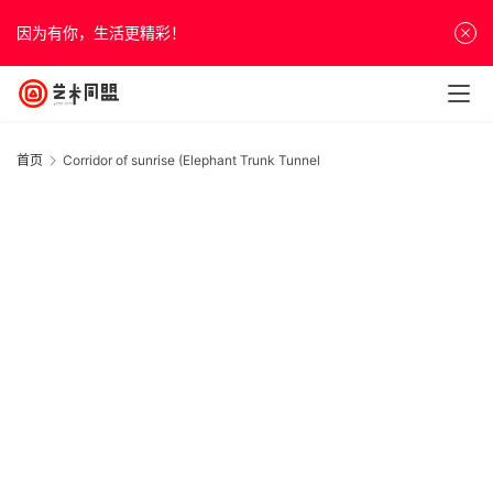
因为有你，生活更精彩！
首页
Corridor of sunrise (Elephant Trunk Tunnel
首
页
资
讯
人
物
&
20
访
年
“
谈
月
衅