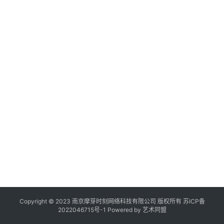
日
综
作
登录
注册
作
品
机
构
在
线
展
览
Copyright © 2023 南京摩芽时刻网络科技有限公司 版权所有
苏ICP备
2022046715号-1
Powered by
艺术同盟