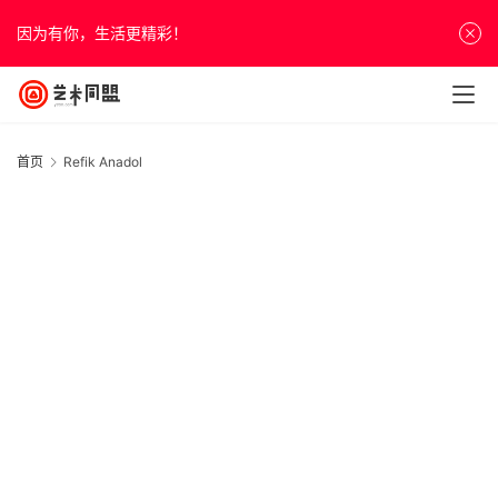
因为有你，生活更精彩！
首页
Refik Anadol
首
页
“
资
讯
20
年
奇
人
7
物
展
&
访
谈