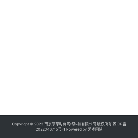
作
登录
注册
品
机
构
在
线
展
览
Copyright © 2023 南京摩芽时刻网络科技有限公司 版权所有
苏ICP备
2022046715号-1
Powered by
艺术同盟