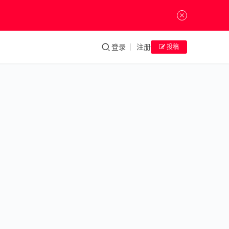
登录
注册
投稿
吴霜个
《绮旅
Splendi
Journe
将于白
廊北京
吴霜个展
《绮旅
Splendi