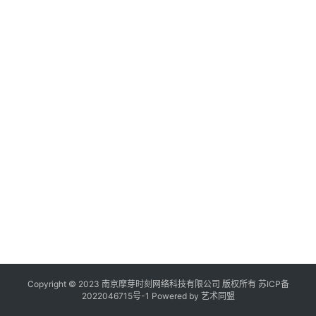
作
登录
注册
品
机
构
在
线
展
览
Copyright © 2023 南京摩芽时刻网络科技有限公司 版权所有
苏ICP备
2022046715号-1
Powered by
艺术同盟