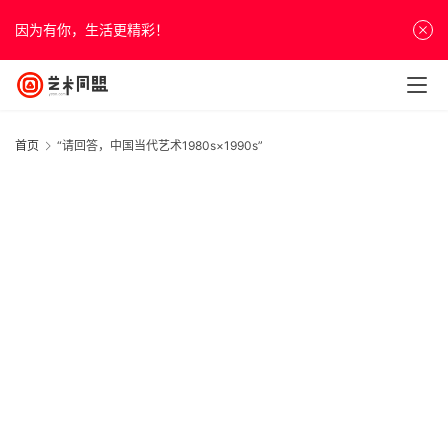
因为有你，生活更精彩！
首页
“请回答，中国当代艺术1980s×1990s”
首
页
资
讯
1
人
2
展
物
&
访
谈