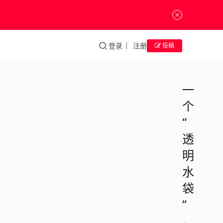
登录
注册
投稿
一
个
“
透
明
水
袋
”
，