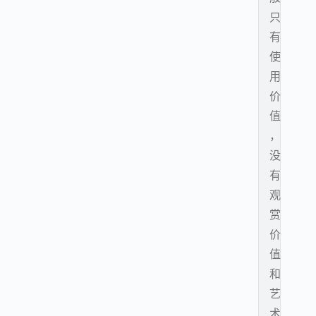
只
有
使
用
价
值
，
没
有
观
赏
价
值
和
艺
术