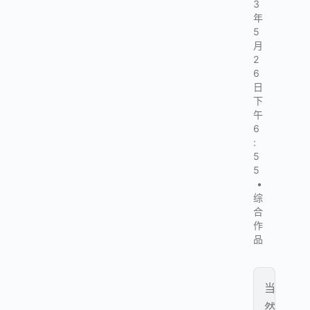
3
年
5
月
2
6
日
下
午
6
:
5
5
•
综
合
作
品
当
然