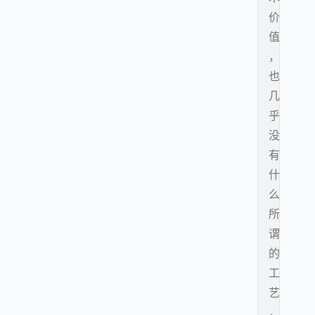
价
值
，
也
几
乎
没
有
什
么
所
谓
的
工
艺
，