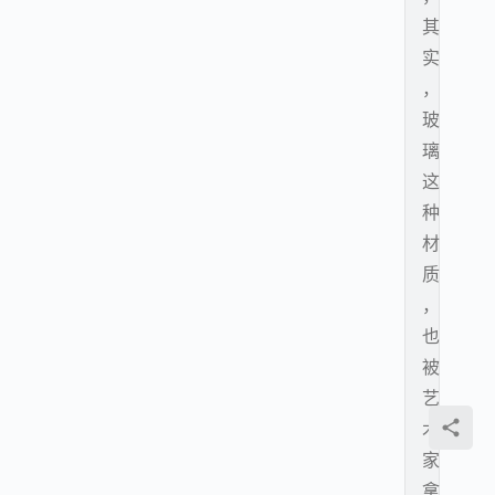
其
实
，
玻
璃
这
种
材
质
，
也
被
艺
术
家
拿