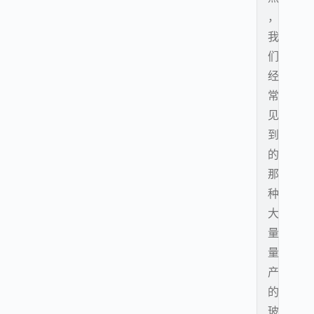
，
我
们
经
常
见
到
的
那
种
大
量
量
产
的
玻