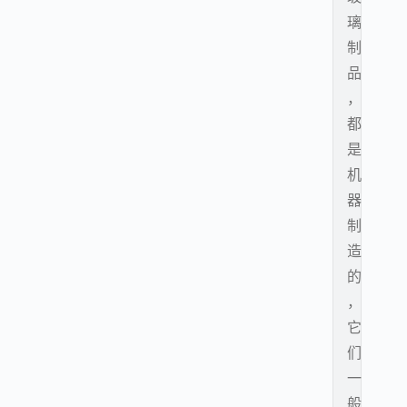
璃
制
品
，
都
是
机
器
制
造
的
，
它
们
一
般