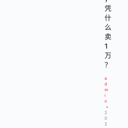
凭
什
么
卖
1
万
？
a
d
m
i
n
•
2
0
2