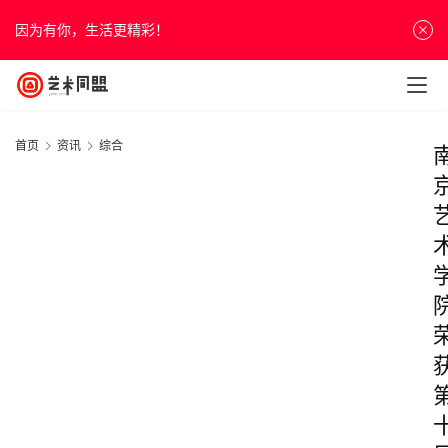
因为有你，生活更精彩！
首页
资讯
综合