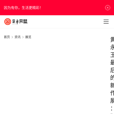
因为有你，生活更精彩！
首页
资讯
展览