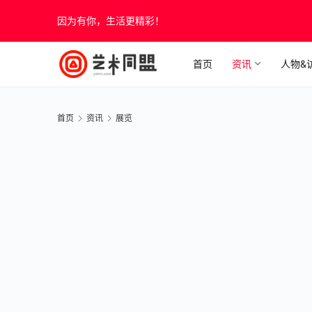
因为有你，生活更精彩！
首页
资讯
人物&
首页
资讯
展览