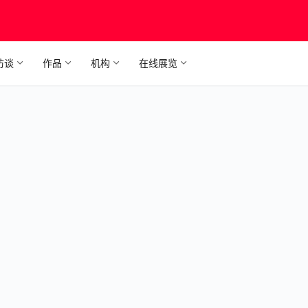
访谈
作品
机构
在线展览