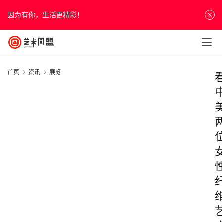
因为有你，生活更精彩！
首页
资讯
展览