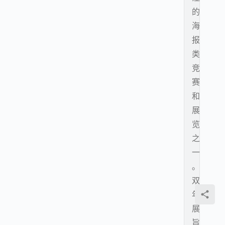
的
海
报
类
竞
赛
和
展
览
之
一
。
双
年
展
旨