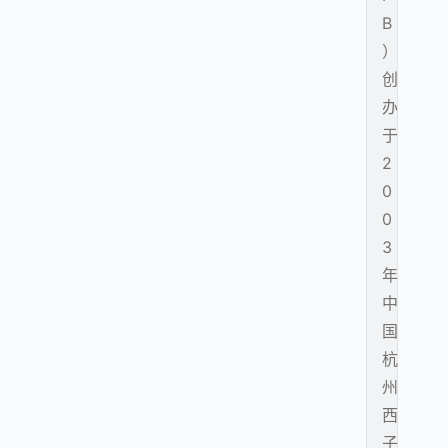
B
）
创
办
于
2
0
0
3
年
中
国
杭
州
西
子