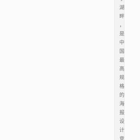
湖
畔
，
是
中
国
最
高
规
格
的
海
报
设
计
竞