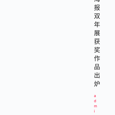
报
双
年
展
获
奖
作
品
出
炉
a
d
m
i