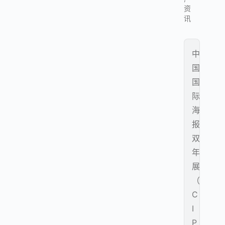
资
讯
中
国
国
际
海
报
双
年
展
（
C
I
P