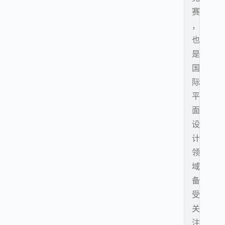
赛
，
也
是
国
际
平
面
设
计
领
域
备
受
关
注