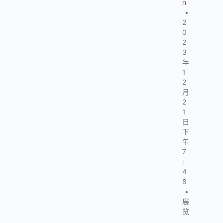
n
•
2
0
2
3
年
1
2
月
2
1
日
下
午
7
:
4
8
•
展
览
,