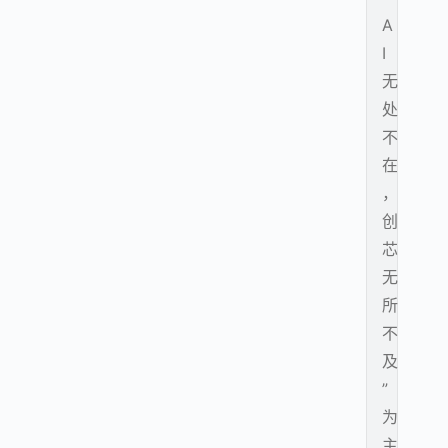
A
I
无
处
不
在
，
创
芯
无
所
不
及
”
为
主