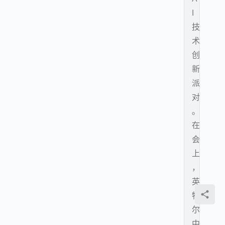
I
技
术
创
新
派
对
。
在
会
上
，
英
特
尔
中