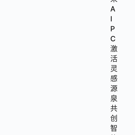
A
I
P
C
激
活
灵
感
源
泉
共
创
智