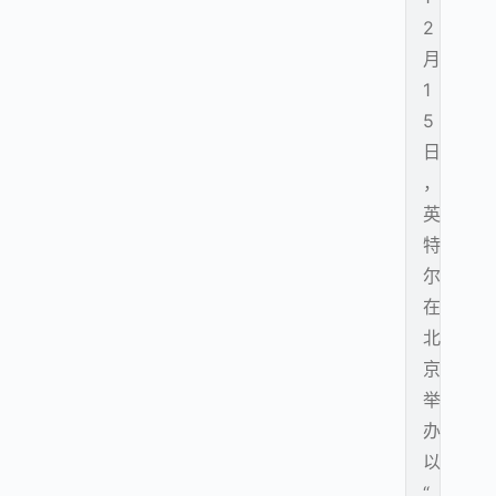
2
月
1
5
日
，
英
特
尔
在
北
京
举
办
以
“