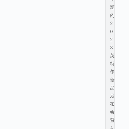
题
的
2
0
2
3
英
特
尔
新
品
发
布
会
暨
A