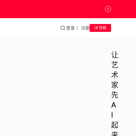
登录
注册
投稿
让
艺
术
家
先
A
I
起
来