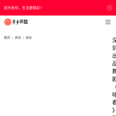
因为有你，生活更精彩！
首页
资讯
综合