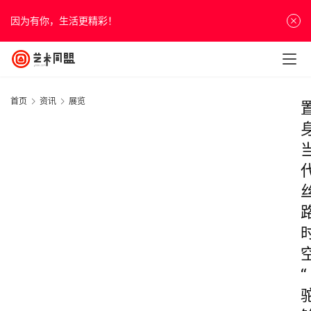
因为有你，生活更精彩！
首页
资讯
展览
“