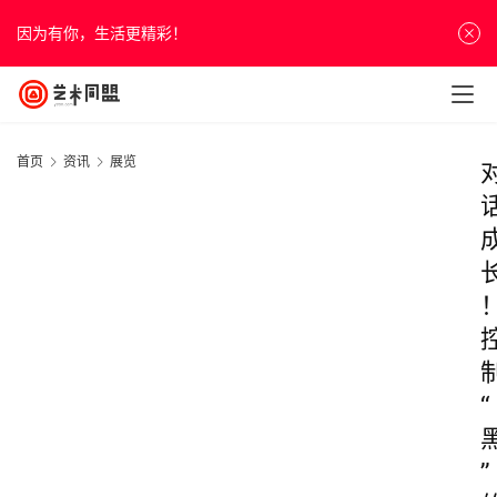
因为有你，生活更精彩！
首页
资讯
展览
“
”