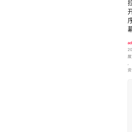
ad
2
展
,
资