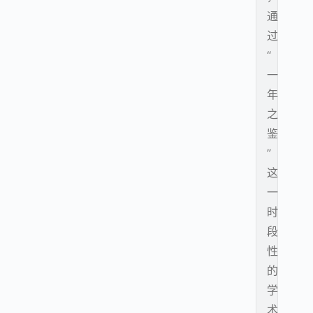
通
过
“
一
年
之
鉴
”
这
一
时
段
性
的
学
术