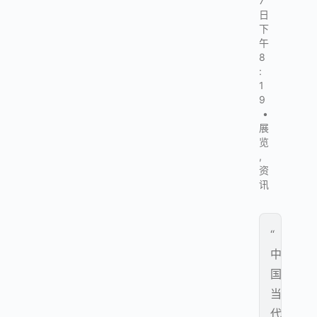
7
日
下
午
8
:
1
9
•
展
览
,
资
讯
“
中
国
当
代