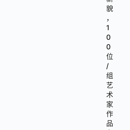
貌
，
1
0
0
位
/
组
艺
术
家
作
品