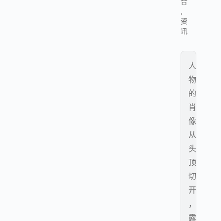
合
,
资
讯
人
物
的
肖
像
从
头
顶
切
开
，
露