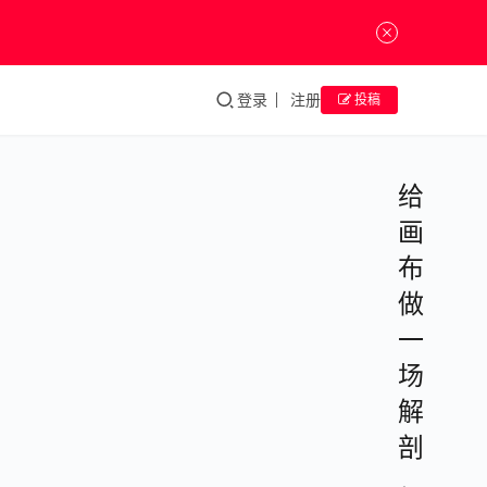
登录
注册
投稿
给
画
布
做
一
场
解
剖
，