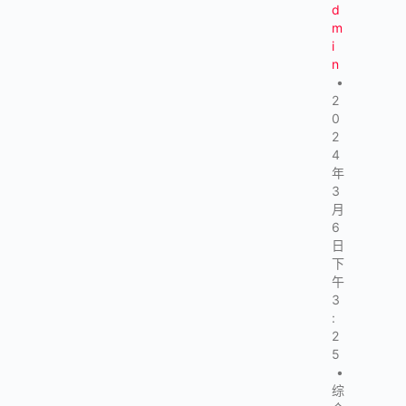
d
m
i
n
•
2
0
2
4
年
3
月
6
日
下
午
3
:
2
5
•
综