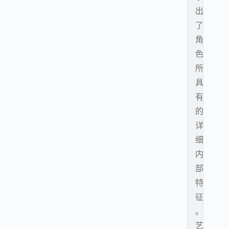
出
了
角
色
所
具
有
的
详
细
内
部
特
征
。
艺