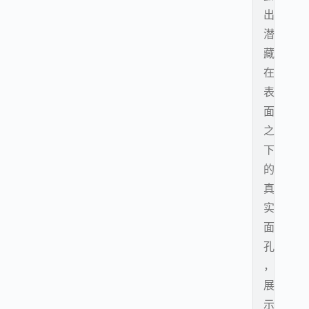
出
潜
藏
在
表
面
之
下
的
真
实
面
孔
，
展
示