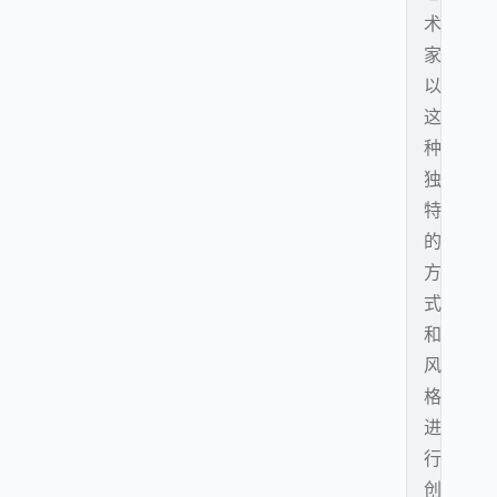
术
家
以
这
种
独
特
的
方
式
和
风
格
进
行
创