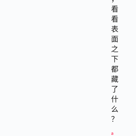
看
看
表
面
之
下
都
藏
了
什
么
？
a