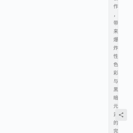
作
，
带
来
爆
炸
性
色
彩
与
黑
暗
元
素
的
完