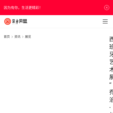
因为有你，生活更精彩！
首页
资讯
展览
“
·