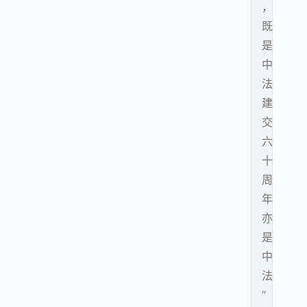
，
既
是
中
法
建
交
六
十
周
年
亦
是
中
法
“