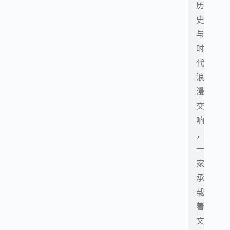
历
史
与
时
代
浪
漫
交
响
，
一
家
承
载
着
文