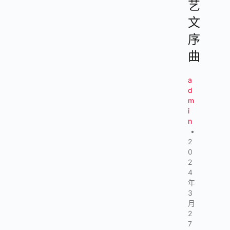
艺
文
序
曲
a
d
m
i
n
•
2
0
2
4
年
3
月
2
7