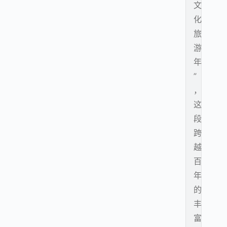
文
化
旅
游
年
”
，
这
段
跨
越
百
年
的
丰
富