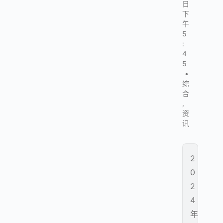
日
下
午
5
:
4
5
•
综
合
,
资
讯
2
0
2
4
年