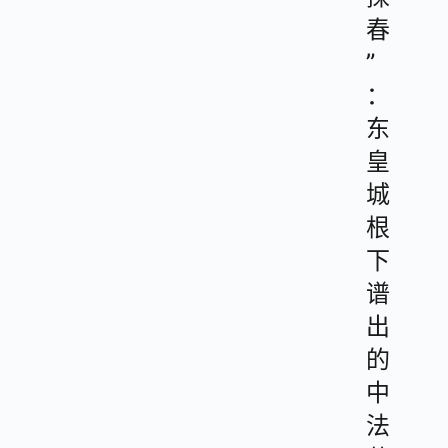
春
”
：
东
皇
城
根
下
谱
出
的
中
法