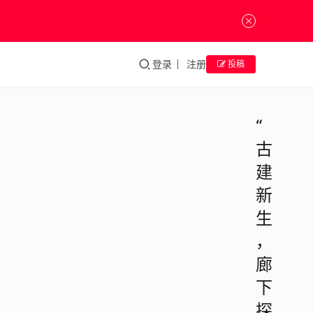
登录
注册
投稿
“
古
建
新
生
，
廊
下
探