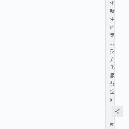
化
新
生
的
策
展
型
文
化
服
务
空
间
—
—
闲