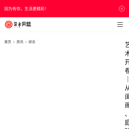
因为有你，生活更精彩！
首页
资讯
综合