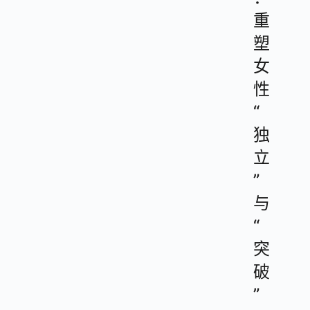
重
塑
女
性
“
独
立
”
与
“
突
破
”