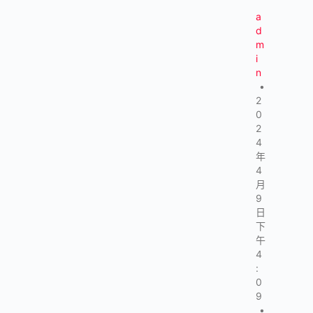
a
d
m
i
n
•
2
0
2
4
年
4
月
9
日
下
午
4
:
0
9
•