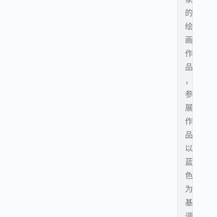
的
绘
画
作
品
，
参
展
作
品
以
蓝
色
为
基
调