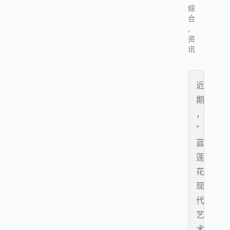
综
合
,
资
讯
近
期
，
“
蓝
莲
花
现
代
艺
术