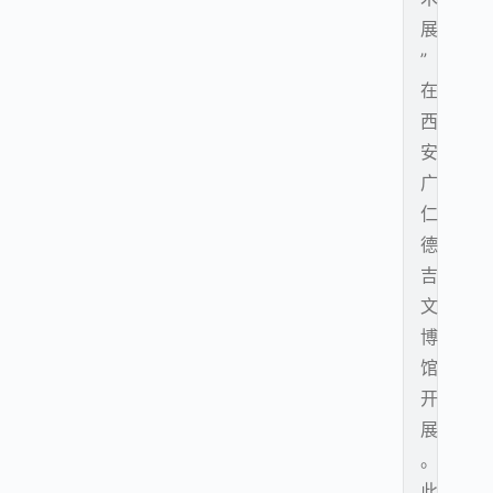
展
”
在
西
安
广
仁
德
吉
文
博
馆
开
展
。
此