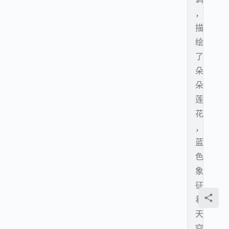
，
描
绘
了
朵
朵
莲
花
，
蓝
色
象
征
着
天
空