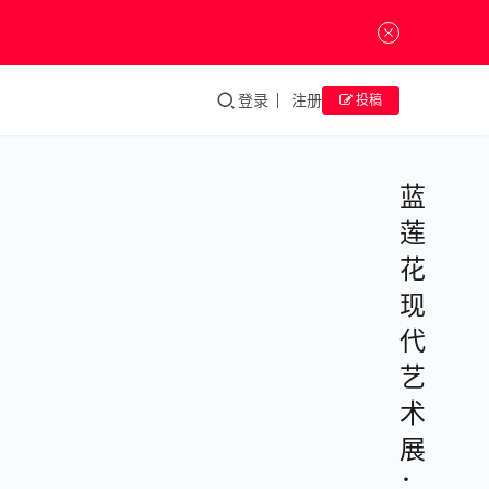
登录
注册
投稿
蓝
莲
花
现
代
艺
术
展
：