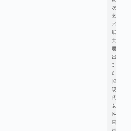
次
艺
术
展
共
展
出
3
6
幅
现
代
女
性
画
家