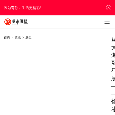
因为有你，生活更精彩！
首页
资讯
展览