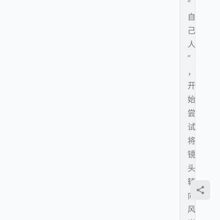
“
自
己
人
”
，
开
始
尝
试
将
镜
头
转
向
风