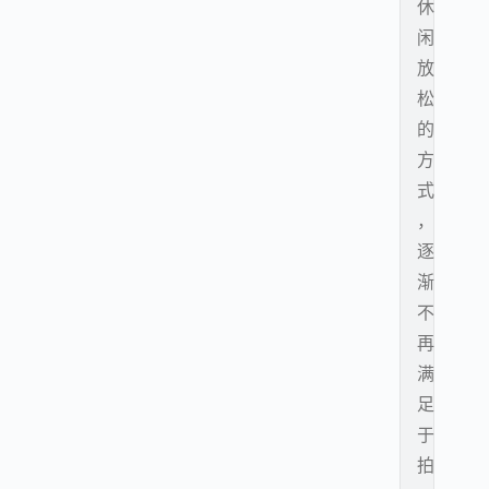
休
闲
放
松
的
方
式
，
逐
渐
不
再
满
足
于
拍