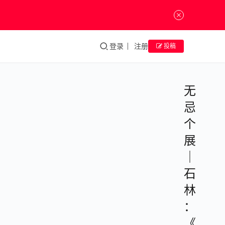
登录
注册
投稿
无
忌
个
展
｜
石
林
：
《