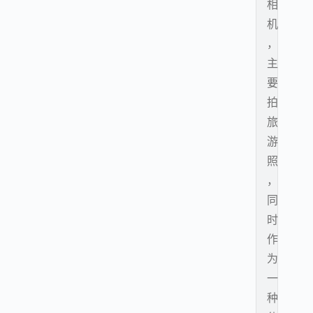
相
机
，
主
要
拍
旅
游
照
，
同
时
作
为
一
种