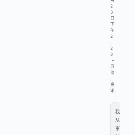
2
3
日
下
午
2
:
2
8
•
展
览
,
资
讯
我
从
事