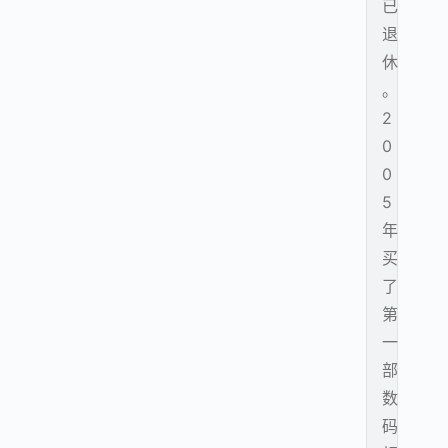
已
退
休
。
2
0
0
5
年
买
了
第
一
部
数
码