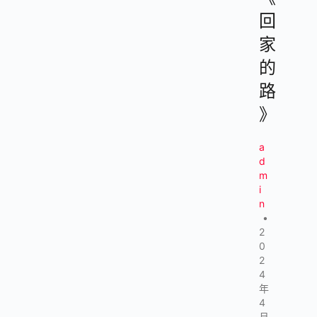
回
家
的
路
》
a
d
m
i
n
•
2
0
2
4
年
4
月