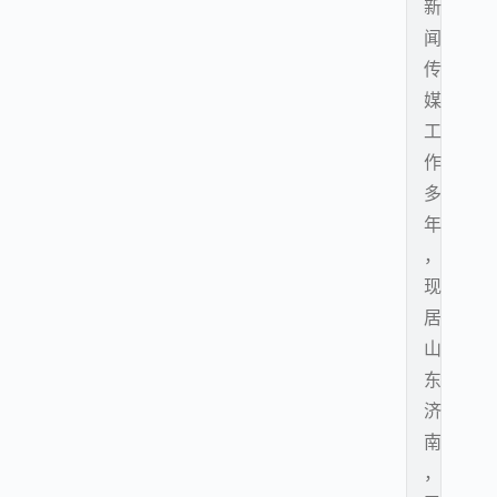
新
闻
传
媒
工
作
多
年
，
现
居
山
东
济
南
，