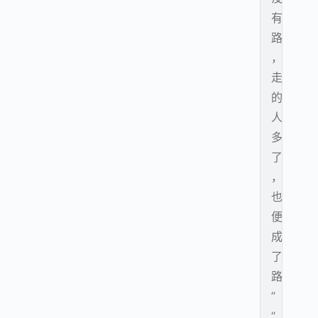
有
路
，
走
的
人
多
了
，
也
便
成
了
路
”
“