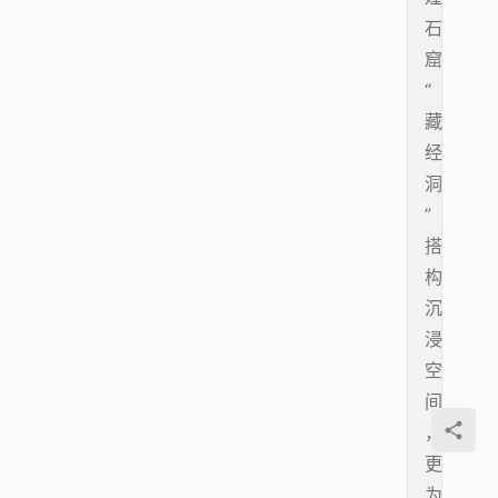
石
窟
“
藏
经
洞
”
搭
构
沉
浸
空
间
，
更
为