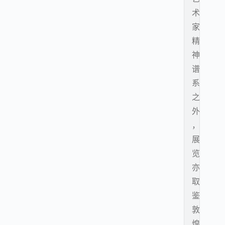
术
家
精
神
谱
系
之
外
，
展
览
亦
取
鉴
敦
煌