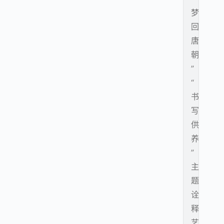
梦
回
唐
朝
”
“
书
写
供
养
”
主
题
诠
释
艺