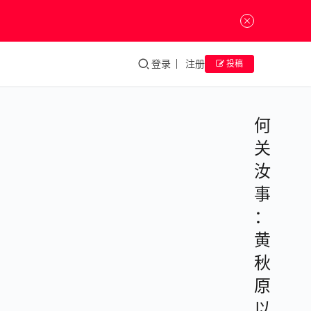
登录
注册
投稿
何
关
汝
事
：
黄
秋
原
以