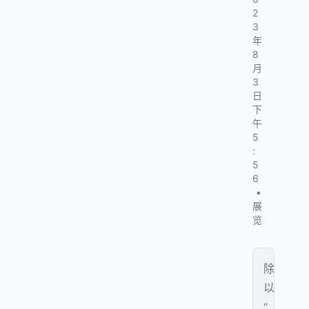
2
3
年
8
月
3
日
下
午
5
:
5
6
•
展
览
除
以
“