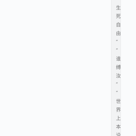
生
死
自
由
”
“
谁
缚
汝
”
“
世
界
上
本
没