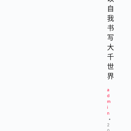
自
我
书
写
大
千
世
界
a
d
m
i
n
•
2
0