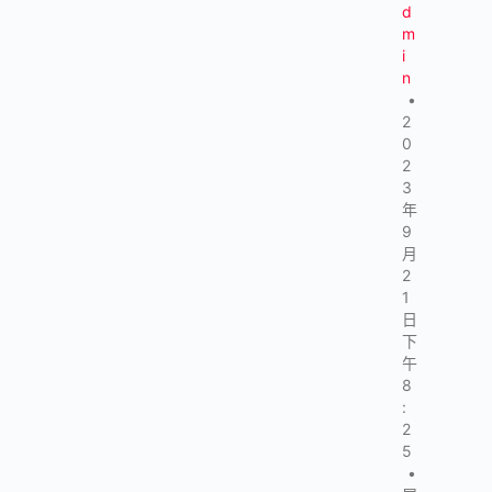
d
m
i
n
•
2
0
2
3
年
9
月
2
1
日
下
午
8
:
2
5
•