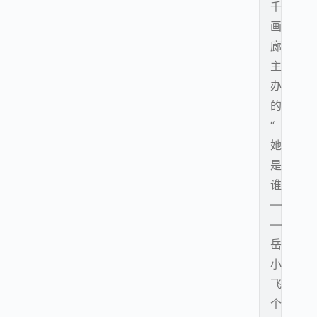
千
画
廊
主
办
的
“
她
是
谁
—
—
岳
小
飞
个