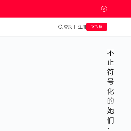
登录
注册
投稿
不
止
符
号
化
的
她
们
：