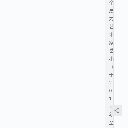
个
展
为
艺
术
家
岳
小
飞
于
2
0
1
7
年
至