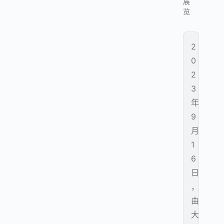
展
览
2
0
2
3
年
9
月
1
6
日
，
由
大