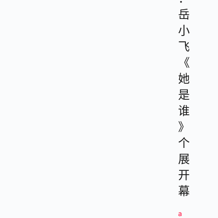
岳
小
飞
《
她
是
谁
》
个
展
开
幕
a