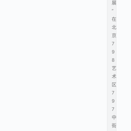
展
”
在
北
京
7
9
8
艺
术
区
7
9
7
中
街