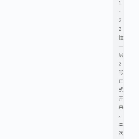
1
-
2
2
幢
一
层
2
号
正
式
开
幕
。
本
次