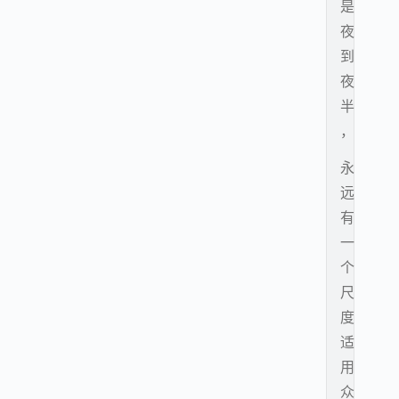
是
夜
到
夜
半
，
永
远
有
一
个
尺
度
适
用
众