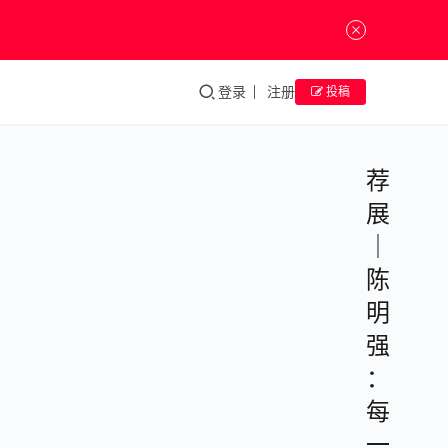
登录
注册
投稿
荐
展
｜
陈
明
强
：
每
一