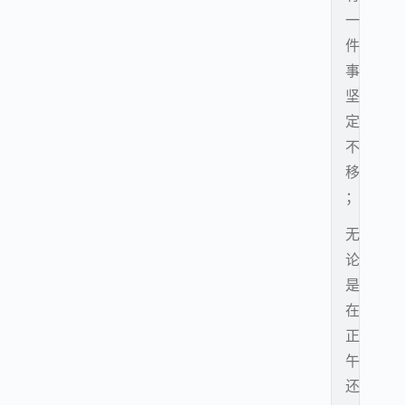
一
件
事
坚
定
不
移
；
无
论
是
在
正
午
还