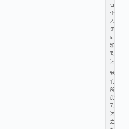
每
个
人
走
向
和
到
达
我
们
所
能
到
达
之