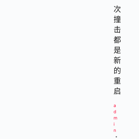
次
撞
击
都
是
新
的
重
启
a
d
m
i
n
•