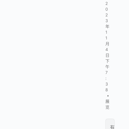
2
0
2
3
年
1
1
月
4
日
下
午
7
:
3
8
•
展
览
有