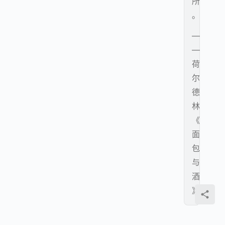
所
。
—
—
荷
尔
德
林
《
面
包
与
酒
》
有