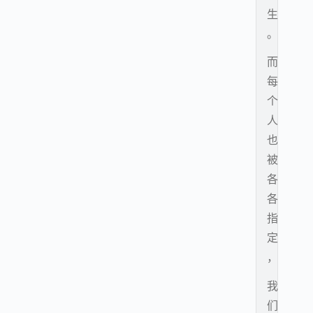
生
。
而
每
个
人
也
被
各
各
指
定
，
我
们