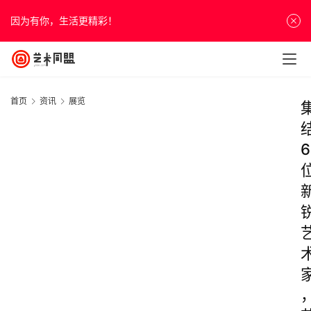
因为有你，生活更精彩！
首页
资讯
展览
6