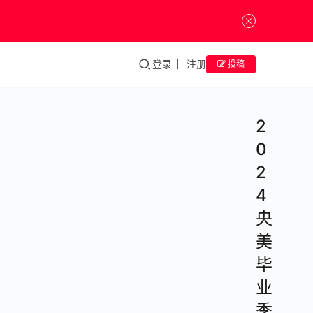
登录
注册
投稿
2
0
2
4
央
美
毕
业
季