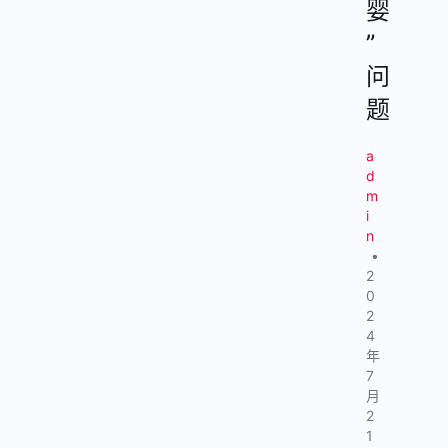
婴
”
问
题
a
d
m
i
n
•
2
0
2
4
年
7
月
2
1