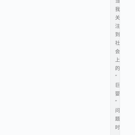
当
我
关
注
到
社
会
上
的
“
巨
婴
”
问
题
时