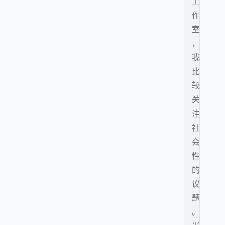
工
作
室
，
我
比
较
关
注
社
会
性
的
议
题
。