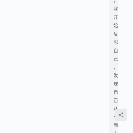
，
我
开
始
反
思
自
己
，
发
现
自
己
从
小
到