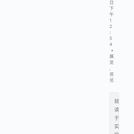
日
下
午
1
2
:
5
4
•
展
览
,
资
讯
就
读
于
实