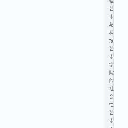
验
艺
术
与
科
技
艺
术
学
院
的
社
会
性
艺
术