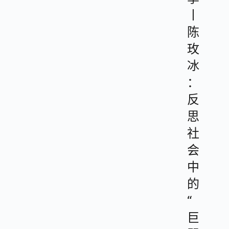
丨
陈
玫
冰
：
反
思
社
会
中
的
“
巨