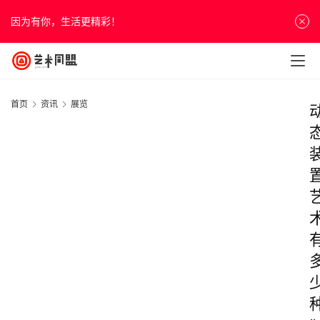
因为有你，生活更精彩！
首页
资讯
展览