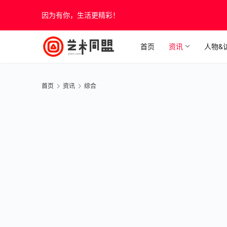
因为有你，生活更精彩！
首页
资讯
人物&
首页
资讯
综合