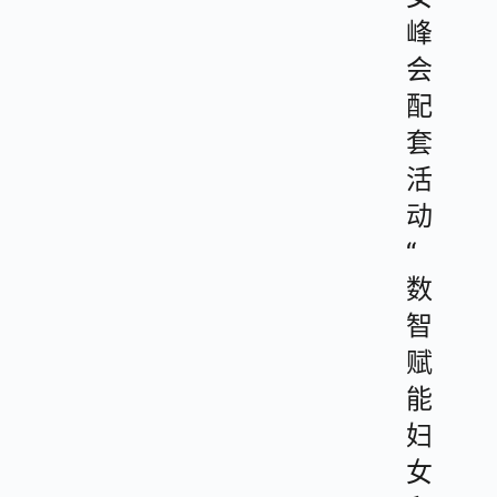
峰
会
配
套
活
动
“
数
智
赋
能
妇
女