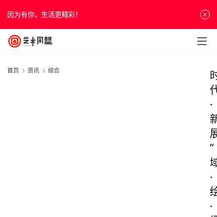
因为有你，生活更精彩！
首页
资讯
综合
·
“
·
·