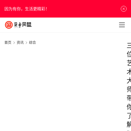
因为有你，生活更精彩！
首页
资讯
综合