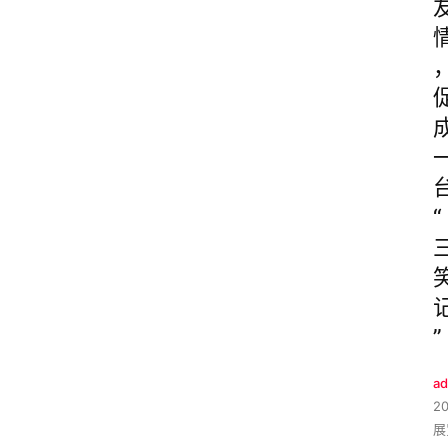
“
”
ad
2
展