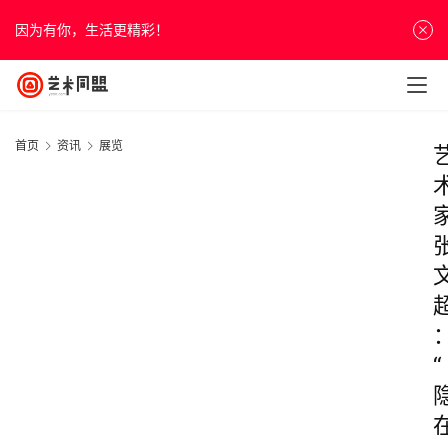
因为有你，生活更精彩！
首页
资讯
展览
“