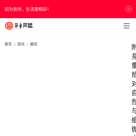
因为有你，生活更精彩！
首页
资讯
展览