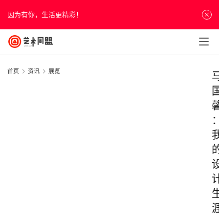
因为有你，生活更精彩！
首页
资讯
展览