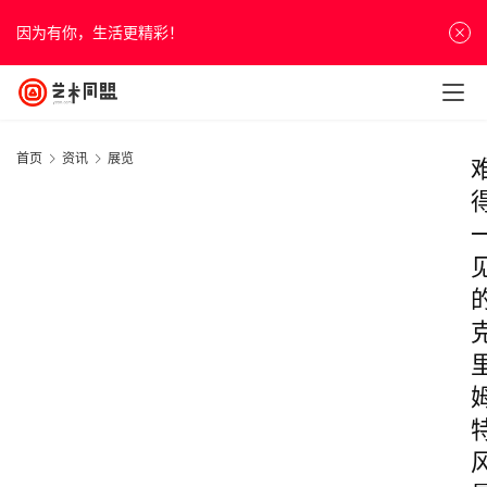
因为有你，生活更精彩！
首页
资讯
展览