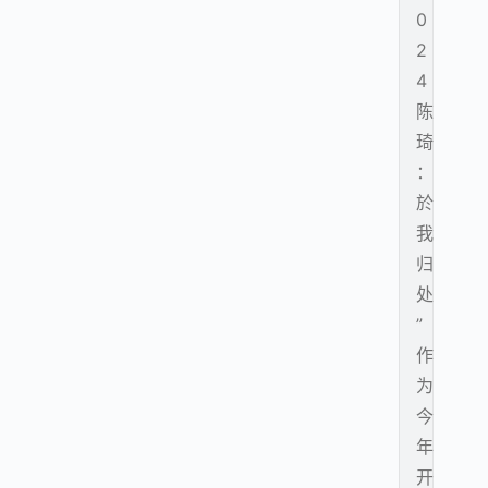
0
2
4
陈
琦
：
於
我
归
处
”
作
为
今
年
开