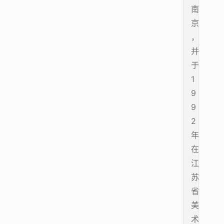
南
京
，
并
于
1
9
9
2
年
在
江
苏
省
美
术