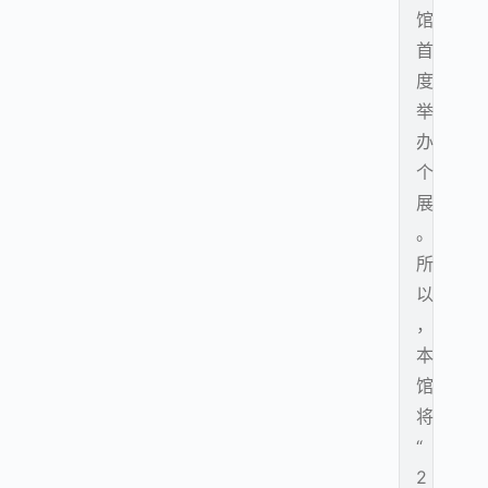
馆
首
度
举
办
个
展
。
所
以
，
本
馆
将
“
2