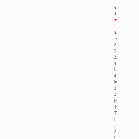
a
d
m
i
n
•
2
0
2
4
年
4
月
3
0
日
下
午
1
:
2
1