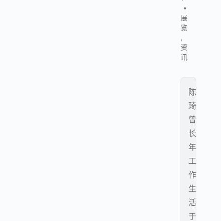
•
展
览
,
资
讯
陈
琦
曾
长
年
工
作
生
活
于