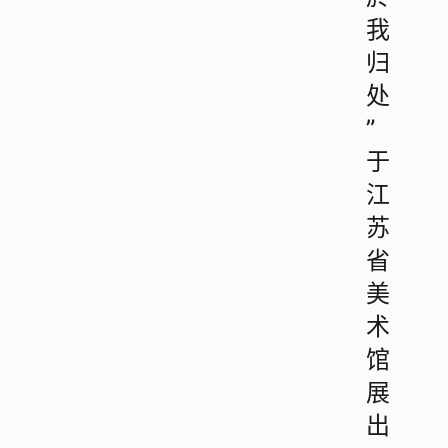
我
归
处
”
于
江
苏
省
美
术
馆
展
出