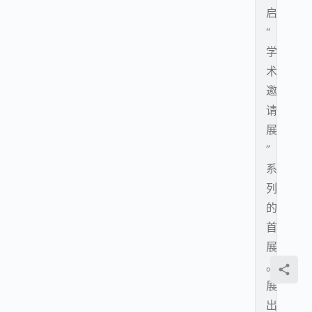
启
“
学
术
邀
请
展
”
系
列
的
首
展
。
展
出