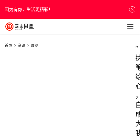
因为有你，生活更精彩！
首页
资讯
展览
“