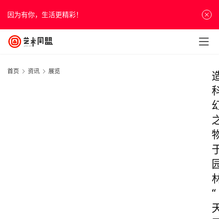
因为有你，生活更精彩！
首页
资讯
展览
“