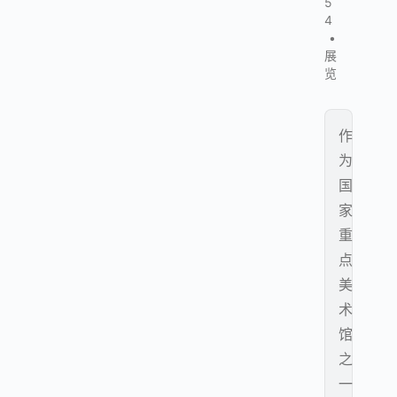
5
4
•
展
览
作
为
国
家
重
点
美
术
馆
之
一