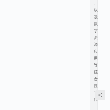
，
以
及
数
字
资
源
应
用
等
综
合
性
工
作
。