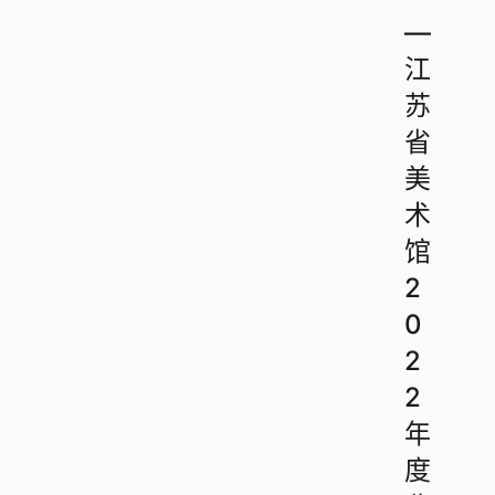
—
江
苏
省
美
术
馆
2
0
2
2
年
度