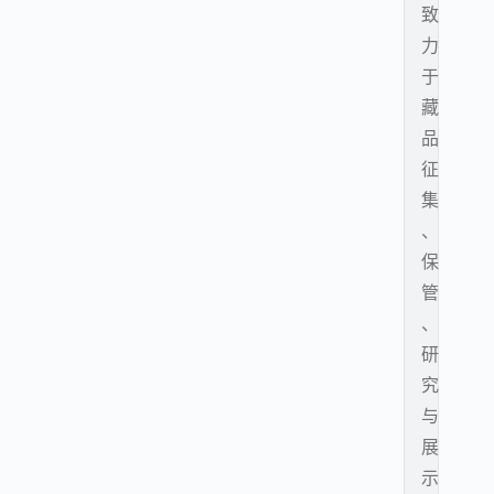
致
力
于
藏
品
征
集
、
保
管
、
研
究
与
展
示