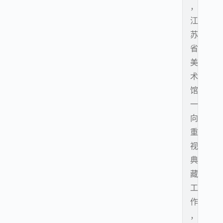
，
江
苏
省
美
术
馆
一
向
重
视
典
藏
工
作
，