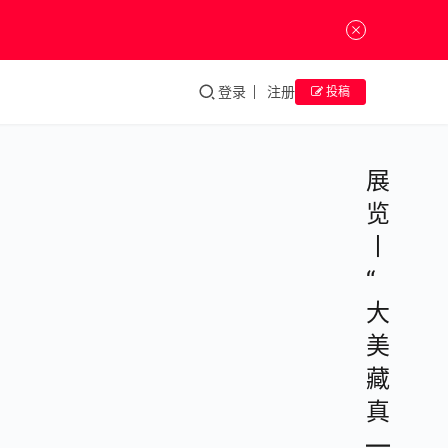
登录
注册
投稿
展
览
丨
“
大
美
藏
真
—