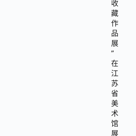
收
藏
作
品
展
”
在
江
苏
省
美
术
馆
展