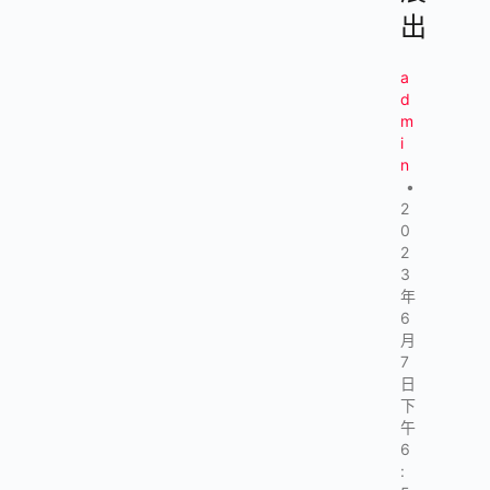
出
a
d
m
i
n
•
2
0
2
3
年
6
月
7
日
下
午
6
: