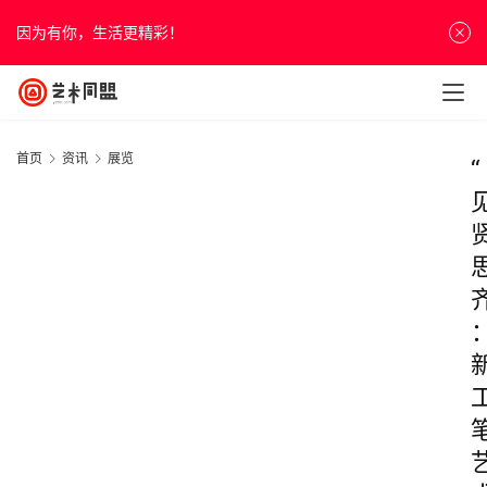
因为有你，生活更精彩！
首页
资讯
展览
“