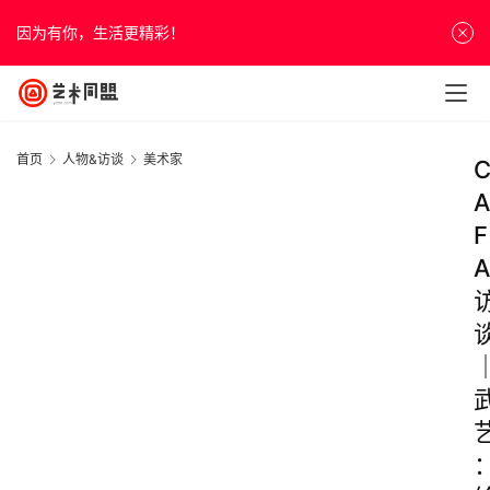
因为有你，生活更精彩！
首页
人物&访谈
美术家
A
F
A