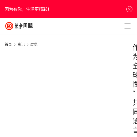
因为有你，生活更精彩！
首页
资讯
展览
“